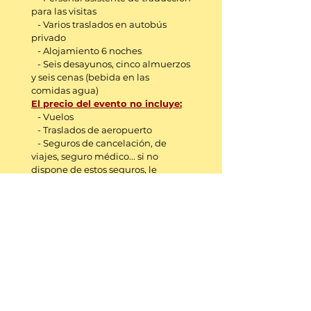
para las visitas
- Varios traslados en autobús
privado
- Alojamiento 6 noches
- Seis desayunos, cinco almuerzos
y seis cenas (bebida en las
comidas agua)
El precio del evento no incluye:
- Vuelos
- Traslados de aeropuerto
- Seguros de cancelación, de
viajes, seguro médico... si no
dispone de estos seguros, le
recomendamos su contratación
- No está incluido ningún
elemento que no venga
expresamente indicado en el
programa