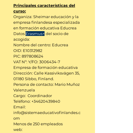
Principales características del
curso:
Organiza: Sheimar educación y la
empresa finlandesa especializada
en formación educativa Educrea
Datos
Erasmus+
del socio de
acogida:
Nombre del centro: Educrea
OID: E10312982
PIC:
897808624
VAT Nº: Y/FO:
3006434-7
Empresa de formación educativa
Dirección: Calle Kassiviksvägen 35,
01180 Sibbo, Finland.
Persona de contacto: Mario Muñoz
Valenzuela
Cargo: Coordinador
Teléfono:
+34620439840
Email:
info@sistemaeducativofinlandes.c
om
Menos de 250 empleados
web: