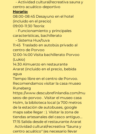
- Actividad cultural/recreativa sauna y
centro acuático-deportivo
Horario:
08:00-08:45 D
esayuno en el hotel
(incluido en el precio)
09:00-11:30 Teoría
:
- Funcionamiento y principales
características,
bachillerato
- Sistema Hux/tuva
11:45 Traslado en autobús privado al
centro de Porvoo
12:00-14:00 Visita bachillerato Porvoo
(Lukio)
14:30 Almuerzo en restaurante
Ararat
(incluido en el precio, bebida
agua
Tiempo libre en el centro de Porvoo.
Recomendamos visitar la casa museo
Runeberg
https://www.descubrefinlandia.com/mu
seos-de-porvoo
. Visitar el museo casa
Holm, la biblioteca local (a 700 metros
de la estación de autobuses, google
maps sabe llegar : ). Visitar la zona de
tiendas artesanales del casco antiguo...
17:15 Salida desde el restaurante Ararat
Actividad cultural/recreativa "Sauna y
centro acuático" (es necesario llevar