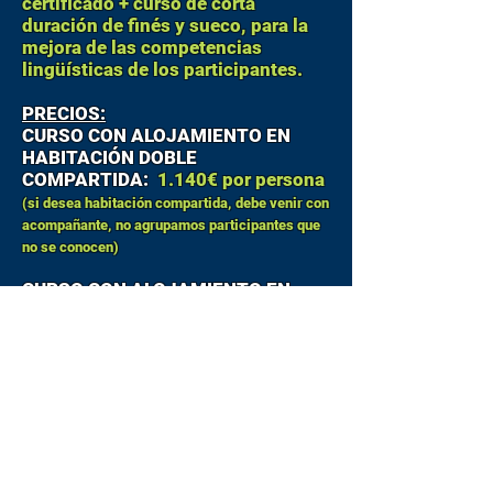
certificado +
curso de corta
tendrás la oportunidad única 
duración
de finés y sueco, para la
de interactuar con profesores 
mejora de las competencias
lingüísticas de los participantes.
y estudiantes finlandeses 
durante visitas a cuatro 
PRECIOS:
centros de formación 
CURSO CON ALOJAMIENTO EN
HABITACIÓN DOBLE
profesional. Explora las 
COMPARTIDA:
1.140€ por persona
diversas familias profesionales 
(si desea habitación compartida, debe venir con
que nos mostrarán los cuatro 
acompañante, no agrupamos participantes que
no se conocen)
centros en función de su 
disponibilidad el día de la 
CURSO CON ALOJAMIENTO EN
visita. Gracias a la variedad de 
HABITACIÓN INDIVIDUAL:
1.260€
VER PROGRAMA
visitas realizadas obtendrás 
una perspectiva completa.

RESERVAR
Más Allá de las Aulas: Cultura y 
Recreación:
