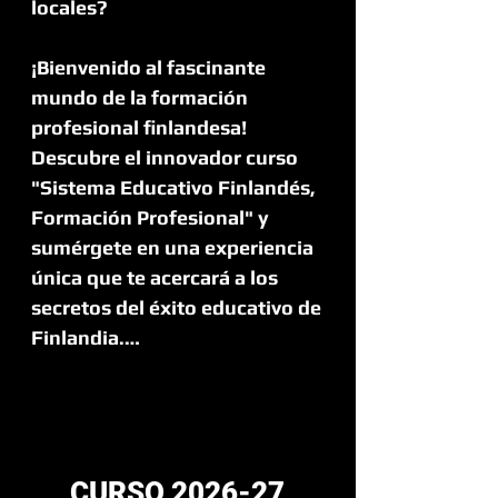
locales?

¡Bienvenido al fascinante 
mundo de la formación 
profesional finlandesa! 
Descubre el innovador curso 
"Sistema Educativo Finlandés, 
Formación Profesional" y 
sumérgete en una experiencia 
única que te acercará a los 
secretos del éxito educativo de 
Finlandia.

Explora el Futuro Educativo 
Finlandés:

Sumérgete en un curso teórico 
CURSO 2026-27